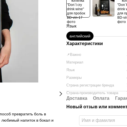
Язык
английский
Характеристики
📌Важно
Материал
Язык
Размеры
Страна регистрации бренда
Страна-производитель товара
Доставка
Оплата
Гара
Новый отзыв или коммен
способ превратить боль в
е любимый напиток в бокал и