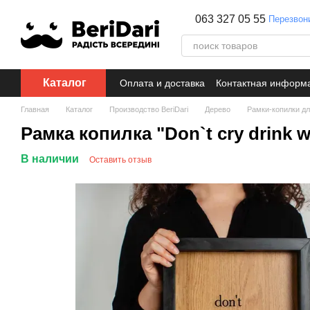
Перейти к основному контенту
063 327 05 55
Перезвон
Каталог
Оплата и доставка
Контактная информ
Главная
Каталог
Производство BeriDari
Дерево
Рамки-копилки дл
Рамка копилка "Don`t cry drink
В наличии
Оставить отзыв