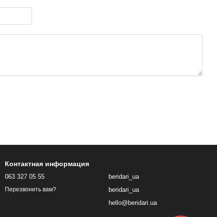
Контактная информация
063 327 05 55
beridari_ua
beridari_ua
Перезвонить вам?
hello@beridari.ua