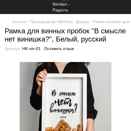
Каталог
Производство BeriDari
Дерево
Рамки-копилки для
Рамка для винных пробок "В смысле
нет винишка?", Белый, русский
Артикул:
HK-vin-01
Оставить отзыв