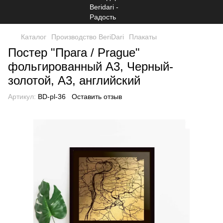
Каталог
Производство BeriDari
Плакаты
Постер "Прага / Prague"
фольгированный А3, Черный-
золотой, А3, английский
Артикул:
BD-pl-36
Оставить отзыв