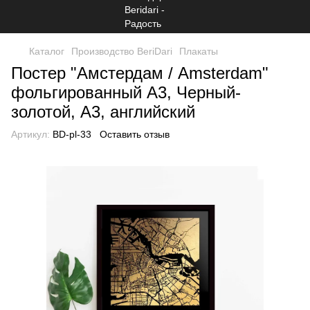
Каталог
Производство BeriDari
Плакаты
Постер "Амстердам / Amsterdam"
фольгированный А3, Черный-
золотой, А3, английский
Артикул:
BD-pl-33
Оставить отзыв