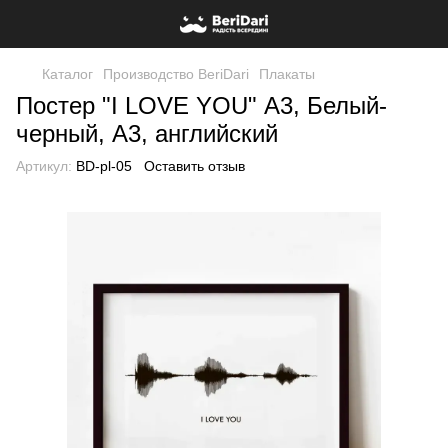
Каталог
Производство BeriDari
Плакаты
Постер "I LOVE YOU" А3, Белый-
черный, А3, английский
Артикул:
BD-pl-05
Оставить отзыв