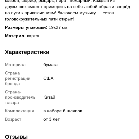
ковбой, шериф, рыцарь, пират, пожарный. Каждый из
друзьяшек сможет примерить на себя любой образ и вперёд
на пути к приключениям! Включаем музычку — сезон
головокружительных пати открыт!
Размеры упаковки:
19х27 см;
Материл:
картон.
Характеристики
Материал
бумага
Страна
регистрации
США
бренда
Страна-
производитель
Китай
товара
Комплектация
в наборе 6 шляпок
Возраст
от 3 лет
Отзывы