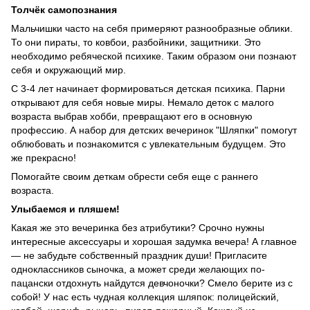
Толчёк самопознания
Мальчишки часто на себя примеряют разнообразные облики.
То они пираты, то ковбои, разбойники, защитники. Это
необходимо ребяческой психике. Таким образом они познают
себя и окружающий мир.
С 3-4 лет начинает формироваться детская психика. Парни
открывают для себя новые миры. Немало деток с малого
возраста выбрав хобби, превращают его в основную
профессию. А набор для детских вечеринок "Шляпки" помогут
облюбовать и познакомится с увлекательным будущем. Это
же прекрасно!
Помогайте своим деткам обрести себя еще с раннего
возраста.
Улыбаемся и пляшем!
Какая же это вечеринка без атрибутики? Срочно нужны
интересные аксессуары и хорошая задумка вечера! А главное
— не забудьте собственный праздник души! Пригласите
одноклассников сыночка, а может среди желающих по-
пацански отдохнуть найдутся девчоночки? Смело берите из с
собой! У нас есть чудная коллекция шляпок: полицейский,