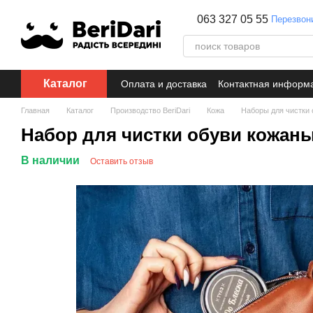
Перейти к основному контенту
063 327 05 55
Перезвон
Каталог
Оплата и доставка
Контактная информ
Главная
Каталог
Производство BeriDari
Кожа
Наборы для чистки 
Набор для чистки обуви кожаны
В наличии
Оставить отзыв