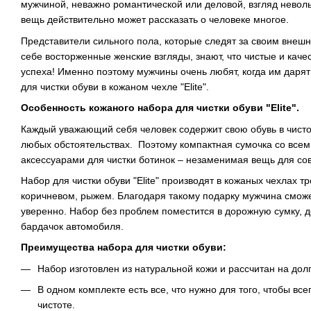
мужчиной, неважно романтической или деловой, взгляд неволь
вещь действительно может рассказать о человеке многое.
Представители сильного пола, которые следят за своим внеш
себе восторженные женские взгляды, знают, что чистые и каче
успеха! Именно поэтому мужчины очень любят, когда им дарят
для чистки обуви в кожаном чехле "Elite".
Особенность кожаного набора для чистки обуви "Elite".
Каждый уважающий себя человек содержит свою обувь в чисто
любых обстоятельствах. Поэтому компактная сумочка со все
аксессуарами для чистки ботинок – незаменимая вещь для с
Набор для чистки обуви "Elite" производят в кожаных чехлах тр
коричневом, рыжем. Благодаря такому подарку мужчина сможет
уверенно. Набор без проблем поместится в дорожную сумку, 
бардачок автомобиля.
Преимущества набора для чистки обуви:
Набор изготовлен из натуральной кожи и рассчитан на дол
В одном комплекте есть все, что нужно для того, чтобы вс
чистоте.