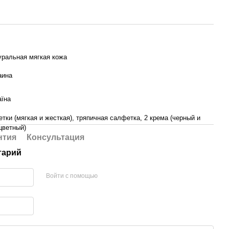
уральная мягкая кожа
аина
аїна
етки (мягкая и жесткая), тряпичная салфетка, 2 крема (черный и
цветный)
нтия
Консультация
тарий
Войти с помощью