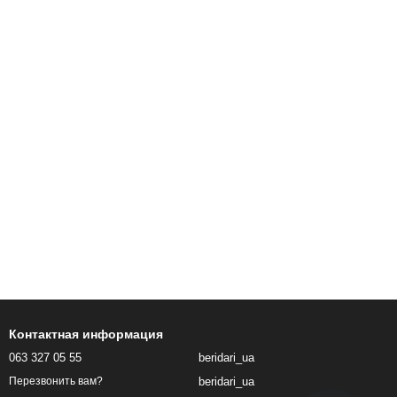
Контактная информация
063 327 05 55
beridari_ua
beridari_ua
Перезвонить вам?