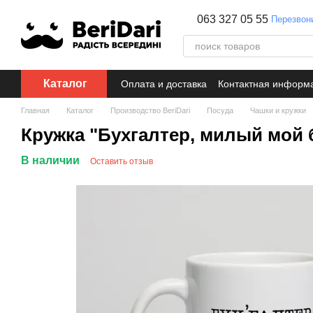
Перейти к основному контенту
063 327 05 55
Перезвон
Каталог
Оплата и доставка
Контактная информ
Главная
Каталог
Производство BeriDari
Посуда
Чашки и кружки
Кружка "Бухгалтер, милый мой б
В наличии
Оставить отзыв