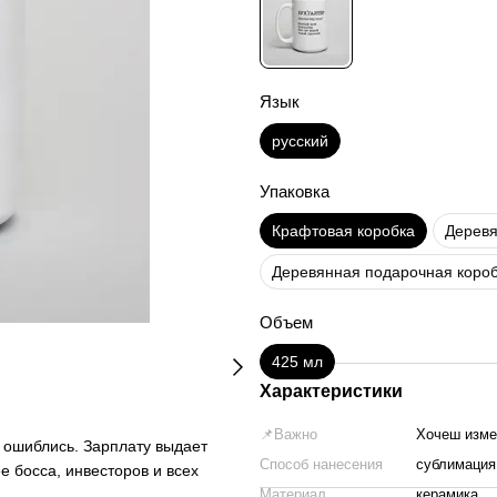
Язык
русский
Упаковка
Крафтовая коробка
Деревя
Деревянная подарочная короб
Объем
425 мл
Характеристики
📌Важно
Хочеш измен
 ошиблись. Зарплату выдает
Способ нанесения
сублимация
е босса, инвесторов и всех
Материал
керамика