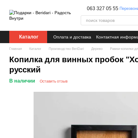
Перейти к основному контенту
063 327 05 55
Перезвон
Каталог
Оплата и доставка
Контактная информ
Главная
Каталог
Производство BeriDari
Дерево
Рамки-копилки дл
Копилка для винных пробок "Х
русский
В наличии
Оставить отзыв