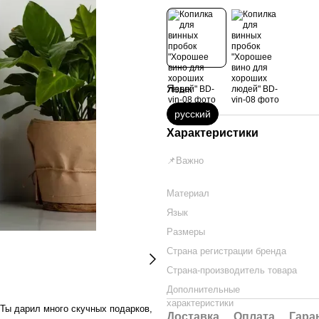
Язык
русский
Характеристики
📌Важно
Материал
Язык
Размеры
Страна регистрации бренда
Страна-производитель товара
Дополнительные
характеристики
 Ты дарил много скучных подарков,
Доставка
Оплата
Гара