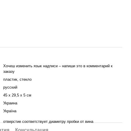
Хочеш изменить язык надписи – напиши это в комментарий к
заказу
пластик, стекло
русский
45 х 29,5 х 5 см
Украина
Україна
отверстие соответствует диаметру пробки от вина
нтия
Консультация