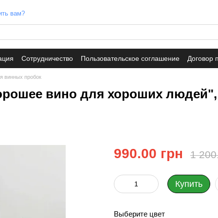
ить вам?
ация
Сотрудничество
Пользовательское соглашение
Договор 
я винных пробок
орошее вино для хороших людей"
990.00 грн
1 200
Купить
Выберите цвет