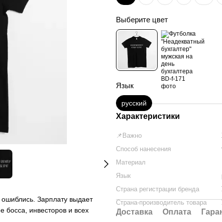
Выберите цвет
Язык
русский
Характеристики
📌Важно
Способ нанесения
Материал
Язык
Страна регистрации бренда
 ошиблись. Зарплату выдает
Страна-производитель товара
е босса, инвесторов и всех
Доставка
Оплата
Гара