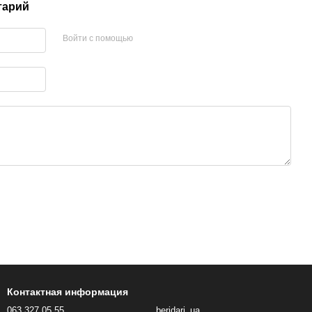
тарий
Войти с помощью
Контактная информация
063 327 05 55
beridari_ua