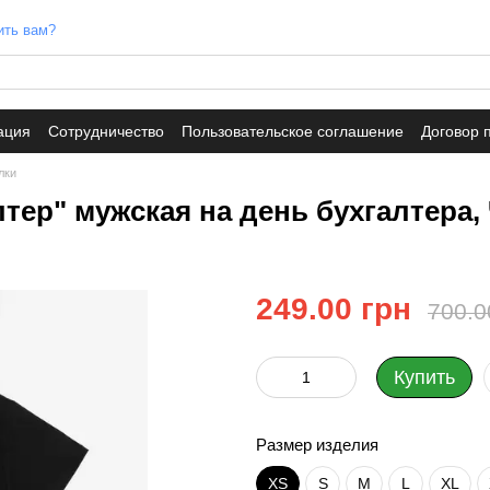
ить вам?
ация
Сотрудничество
Пользовательское соглашение
Договор 
лки
тер" мужская на день бухгалтера, 
249.00 грн
700.0
Купить
Размер изделия
XS
S
M
L
XL