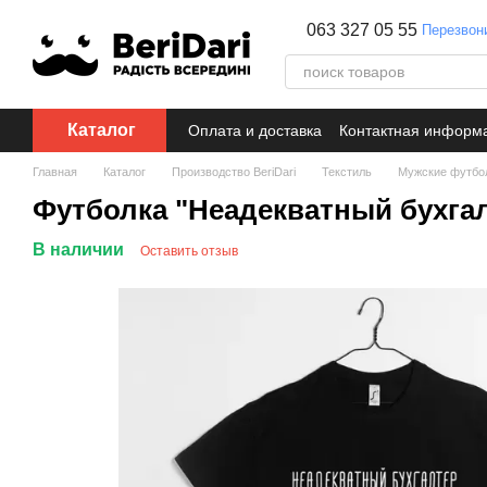
Перейти к основному контенту
063 327 05 55
Перезвон
Каталог
Оплата и доставка
Контактная информ
Главная
Каталог
Производство BeriDari
Текстиль
Мужские футбо
Футболка "Неадекватный бухгал
В наличии
Оставить отзыв