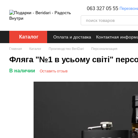
Перейти к основному контенту
063 327 05 55
Перезвон
Каталог
Оплата и доставка
Контактная информ
Главная
Каталог
Производство BeriDari
Персонализация
Фляга "№1 в усьому світі" пер
В наличии
Оставить отзыв