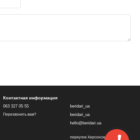
Контактная информация
063 327 05 55
beridari_ua
beridari_ua
Перезвонить вам?
hello@beridari.ua
переулок Херсонский, 1