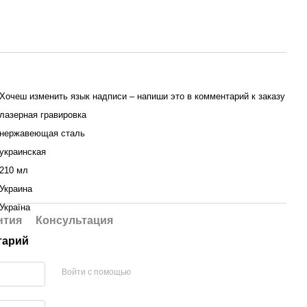
Хочеш изменить язык надписи – напиши это в комментарий к заказу
лазерная гравировка
нержавеющая сталь
украинская
210 мл
Украина
Україна
нтия
Консультация
тарий
Войти с помощью