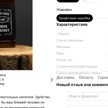
Упаковка
Крафтовая коробка
Характеристики
📌Важно
Способ нанесения
Материал
Язык
Объем, мл
Страна регистрации бренда
Страна-производитель товара
Доставка
Оплата
Гара
Новый отзыв или коммен
лкогольных напитков. Удобство,
де бы ваш близкий человек не
нить во внутреннем кармашке