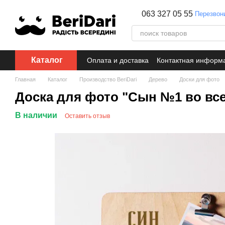
Перейти к основному контенту
063 327 05 55
Перезвон
Каталог
Оплата и доставка
Контактная информ
Главная
Каталог
Производство BeriDari
Дерево
Доски для фото
Доска для фото "Сын №1 во все
В наличии
Оставить отзыв