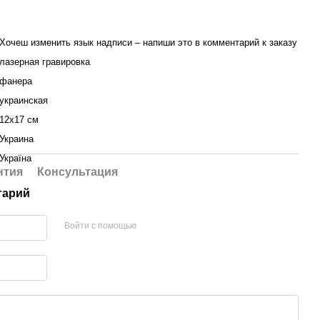
Хочеш изменить язык надписи – напиши это в комментарий к заказу
лазерная гравировка
фанера
украинская
12х17 см
Украина
Україна
нтия
Консультация
тарий
Войти с помощью