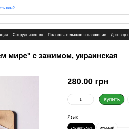
ить вам?
ация
Сотрудничество
Пользовательское соглашение
Договор 
м мире" с зажимом, украинская
280.00 грн
Купить
Язык
украинская
русский