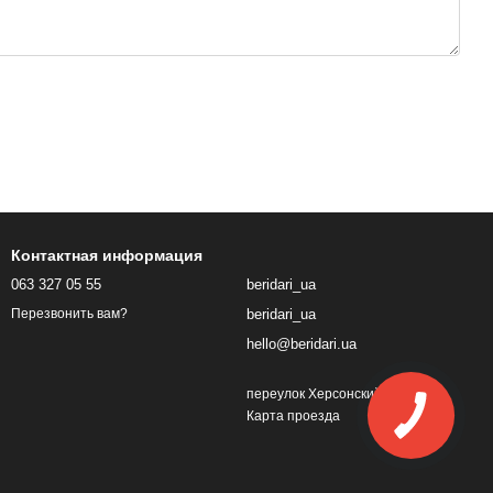
Контактная информация
063 327 05 55
beridari_ua
beridari_ua
Перезвонить вам?
hello@beridari.ua
переулок Херсонский, 1
Карта проезда