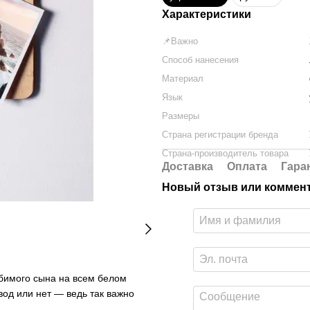
Характеристики
📌Важно
Способ нанесения
Материал
Язык
Размеры
Страна регистрации бренда
Страна-производитель товара
Доставка
Оплата
Гара
Новый отзыв или коммен
юбимого сына на всем белом
вод или нет — ведь так важно