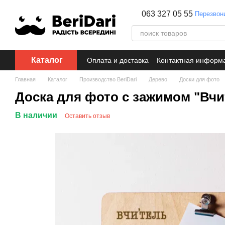
Перейти к основному контенту
063 327 05 55
Перезвон
Каталог
Оплата и доставка
Контактная информ
Главная
Каталог
Производство BeriDari
Дерево
Доски для фото
Доска для фото с зажимом "Вчит
В наличии
Оставить отзыв