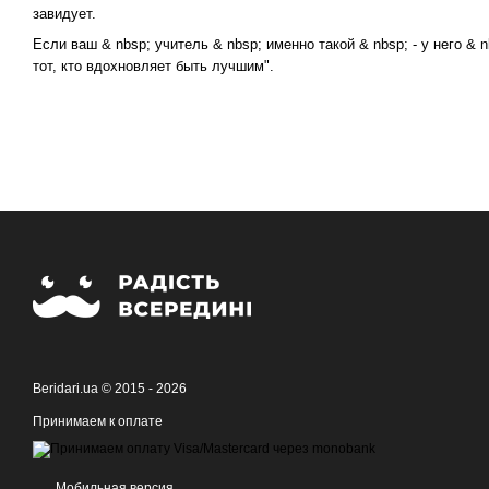
завидует.
Если ваш & nbsp; учитель & nbsp; именно такой & nbsp; - у него & 
тот, кто вдохновляет быть лучшим".
Beridari.ua © 2015 - 2026
Принимаем к оплате
Мобильная версия