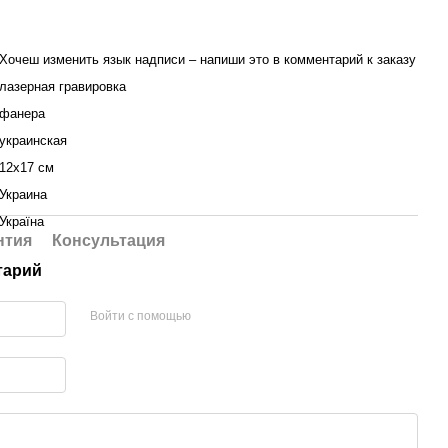
Хочеш изменить язык надписи – напиши это в комментарий к заказу
лазерная гравировка
фанера
украинская
12х17 см
Украина
Україна
нтия
Консультация
тарий
Войти с помощью