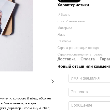
Характеристики
📌Важно
Способ нанесения
Материал
Язык
Размеры
Страна регистрации бренда
Страна-производитель товара
Доставка
Оплата
Гара
Новый отзыв или коммен
учителя, которого & nbsp; обожает
в благоговении, а когда
Даже директор школы ему & nbsp;