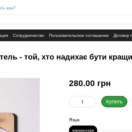
ить вам?
ация
Сотрудничество
Пользовательское соглашение
Договор 
ель - той, хто надихає бути кращи
280.00 грн
Купить
Язык
украинская