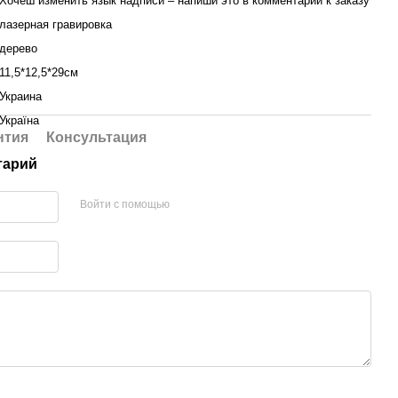
Хочеш изменить язык надписи – напиши это в комментарий к заказу
лазерная гравировка
дерево
11,5*12,5*29см
Украина
Україна
нтия
Консультация
тарий
Войти с помощью