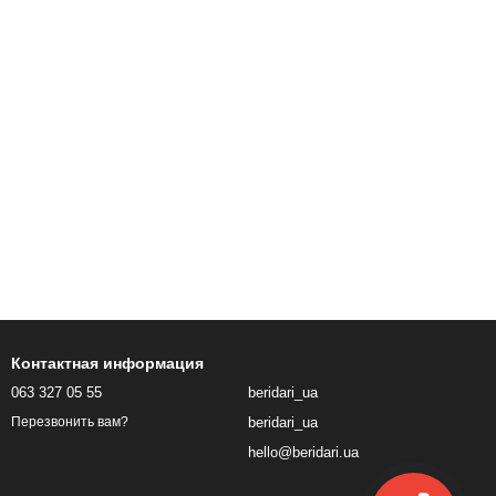
Контактная информация
063 327 05 55
beridari_ua
beridari_ua
Перезвонить вам?
hello@beridari.ua