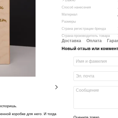
📌Важно
Способ нанесения
Материал
Размеры
Страна регистрации бренда
Страна-производитель товара
Доставка
Оплата
Гара
Новый отзыв или коммен
оспоришь.
енной коробке для него. И тогда
Оцените товар