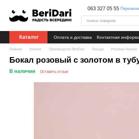
Перейти к основному контенту
063 327 05 55
Перезвон
Каталог
Оплата и доставка
Контактная информ
Главная
Каталог
Производство BeriDari
Посуда
Розовые бокалы
Бокал розовый с золотом в туб
В наличии
Оставить отзыв