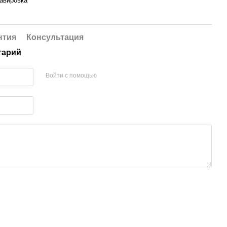
равировка
нтия
Консультация
тарий
Войти с помощью