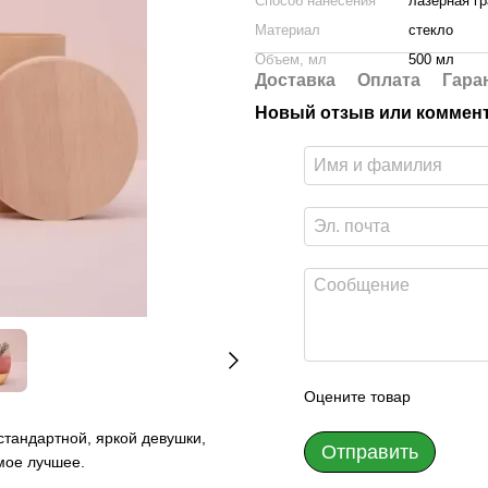
Способ нанесения
лазерная г
Материал
стекло
Объем, мл
500 мл
Доставка
Оплата
Гара
Новый отзыв или коммен
Оцените товар
стандартной, яркой девушки,
Отправить
амое лучшее.