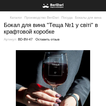
Каталог
Производство BeriDari
Посуда
Бокалы для вина
Бокал для вина "Теща №1 у світі" в
крафтовой коробке
Артикул:
BD-BV-47
Оставить отзыв