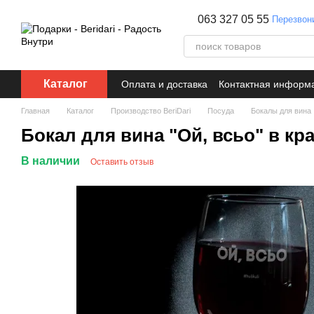
Перейти к основному контенту
063 327 05 55
Перезвон
Каталог
Оплата и доставка
Контактная информ
Главная
Каталог
Производство BeriDari
Посуда
Бокалы для вина
Бокал для вина "Ой, всьо" в к
В наличии
Оставить отзыв