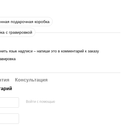
нная подарочная коробка
ка с гравировкой
ить язык надписи – напиши это в комментарий к заказу
равировка
нтия
Консультация
тарий
Войти с помощью