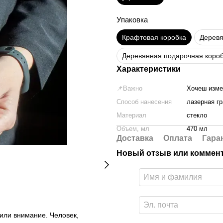
Упаковка
Крафтовая коробка
Деревя
Деревянная подарочная короб
Характеристики
📌Важно
Хочеш измен
Способ нанесения
лазерная г
Материал
стекло
Объем, мл
470 мл
Доставка
Оплата
Гара
Новый отзыв или коммен
вили внимание. Человек,