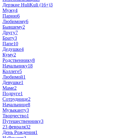
Дерзкие HuliKuli (16+)
3
Мужу
4
Парню
6
Любимому
6
Бывшему
2
Другу
7
Брату
3
Папе
10
Дедушке
4
Куму
2
Родственнику
8
Начальнику
18
Коллеге
5
Любимой
1
Девушке
1
Маме
2
Подруге
1
Сотруднице
2
Начальнице
8
Музыканту
3
Творчество
1
Путешественнику
3
23 февраля
32
День Рождения
1
Halloween
3