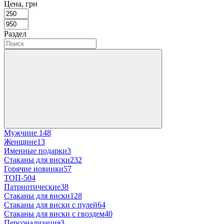
Цена, грн
Раздел
Мужчине
148
Женщине
13
Именные подарки
3
Стаканы для виски
232
Горячие новинки
57
ТОП-50
4
Патриотические
38
Стаканы для виски
128
Стаканы для виски с пулей
64
Стаканы для виски с гвоздем
40
Персонализация
3