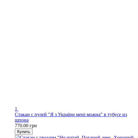
1
Стакан с пулей "Я з України мені можна" в тубусе из
шпона
770.00 грн
Купить