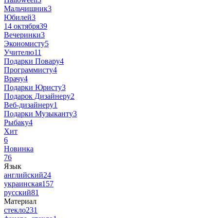
Мальчишник
3
Юбилей
3
14 октября
39
Вечеринки
3
Экономисту
5
Учителю
11
Подарки Повару
4
Программисту
4
Врачу
4
Подарки Юристу
3
Подарок Дизайнеру
2
Веб-дизайнеру
1
Подарки Музыканту
3
Рыбаку
4
Хит
6
Новинка
76
Язык
английский
24
украинская
157
русский
81
Материал
стекло
231