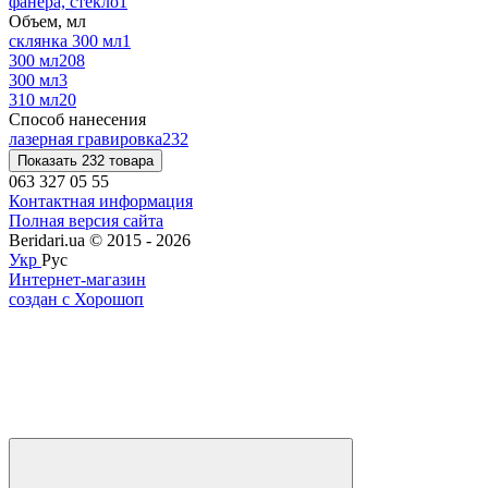
фанера, стекло
1
Объем, мл
склянка 300 мл
1
300 мл
208
300 мл
3
310 мл
20
Способ нанесения
лазерная гравировка
232
Показать 232 товара
063 327 05 55
Контактная информация
Полная версия сайта
Beridari.ua © 2015 - 2026
Укр
Рус
Интернет-магазин
создан с Хорошоп