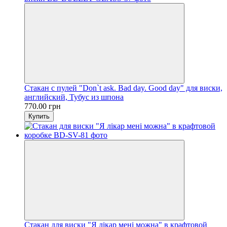
Стакан с пулей "Don`t ask. Bad day. Good day" для виски,
английский, Тубус из шпона
770.00 грн
Купить
Стакан для виски "Я лікар мені можна" в крафтовой