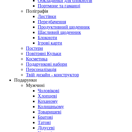
Обкладинки для блокнотів
Портмоне та гаманці
Поліграфія
Листівки
Передбачення
Продуктивний щоденник
Щасливий щоденник
Блокноти
Ігрові карти
Постери
Повітряні Кульки
Косметика
Подарункові набори
Персоналізація
Твій дизайн - конструктор
Подарунки
Мужчині
Чоловікові
Хлопцеві
Коханому
Колишньому
Товаришеві
Братові
Татові
Дідусеві