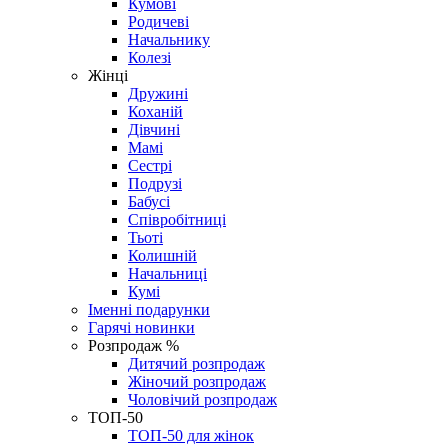
Кумові
Родичеві
Начальнику
Колезі
Жінці
Дружині
Коханій
Дівчині
Мамі
Сестрі
Подрузі
Бабусі
Співробітниці
Тьоті
Колишній
Начальниці
Кумі
Іменні подарунки
Гарячі новинки
Розпродаж %
Дитячий розпродаж
Жіночий розпродаж
Чоловічий розпродаж
ТОП-50
ТОП-50 для жінок