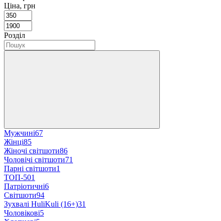
Ціна, грн
Розділ
Мужчині
67
Жінці
85
Жіночі світшоти
86
Чоловічі світшоти
71
Парні світшоти
1
ТОП-50
1
Патріотичні
6
Світшоти
94
Зухвалі HuliKuli (16+)
31
Чоловікові
5