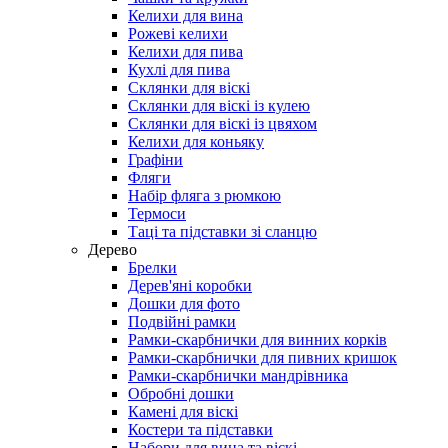
Келихи для вина
Рожеві келихи
Келихи для пива
Кухлі для пива
Склянки для віскі
Склянки для віскі із кулею
Склянки для віскі із цвяхом
Келихи для коньяку
Графіни
Фляги
Набір фляга з рюмкою
Термоси
Таці та підставки зі сланцю
Дерево
Брелки
Дерев'яні коробки
Дошки для фото
Подвійні рамки
Рамки-скарбнички для винних корків
Рамки-скарбнички для пивних кришок
Рамки-скарбнички мандрівника
Обробні дошки
Камені для віскі
Костери та підставки
Набори для вина та віскі