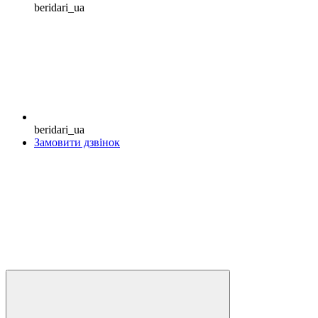
beridari_ua
beridari_ua
Замовити дзвінок