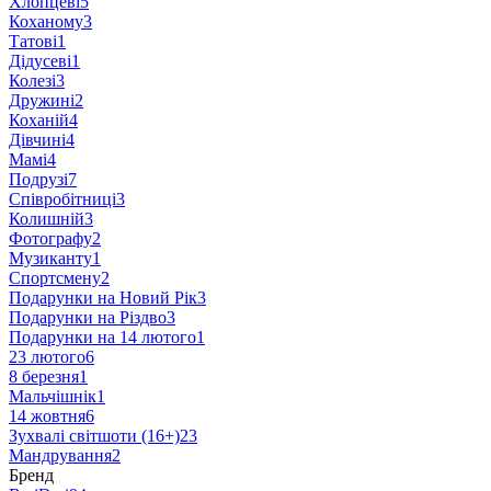
Хлопцеві
5
Коханому
3
Татові
1
Дідусеві
1
Колезі
3
Дружині
2
Коханій
4
Дівчині
4
Мамі
4
Подрузі
7
Співробітниці
3
Колишній
3
Фотографу
2
Музиканту
1
Спортсмену
2
Подарунки на Новий Рік
3
Подарунки на Різдво
3
Подарунки на 14 лютого
1
23 лютого
6
8 березня
1
Мальчішнік
1
14 жовтня
6
Зухвалі світшоти (16+)
23
Мандрування
2
Бренд