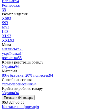
BeriDari
94
Розпродаж
35
Размер изделия
XS
93
S
93
M
93
L
93
XL
93
XXL
93
Мова
англійська
25
українська
14
російська
55
Країна реєстрації бренду
Україна
94
Матеріал
80% бавовна, 20% поліестер
94
Спосіб нанесення
термоперенесення
94
Країна-виробник товару
Україна
94
Показати 94 товара
063 327 05 55
Контактна інформація