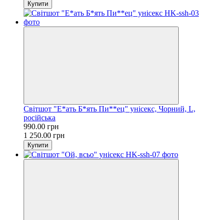
Купити
Світшот "Е*ать Б*ять Пи**ец" унісекс, Чорний, L,
російська
990.00 грн
1 250.00 грн
Купити