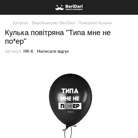
Каталог
Виробництво BeriDari
Повітряні Кульки
Кулька повітряна "Типа мне не
по*ер"
Артикул:
HK-6
Написати відгук