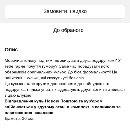
Замовити швидко
До обраного
Опис
Морочиш голову над тим, як здивувати друга подарунком? У
тебе гарне почуття гумору? Саме час порадувати його
оберемком оригінальних кульок. До біса формальності! Це
найчесніші кульки, які скажуть усі без слів.
Ця кулька стане крутим доповненням до найнуднішого
подарунка, і тільки уяви, як відреагують друзі, коли ти з'явишся
з цією штукою!
Відправлення куль Новою Поштою та кур'єром
здійснюється у здутому стані в комплекті з паличкою та
пластиковою насадкою.
Діаметр: 30 см.