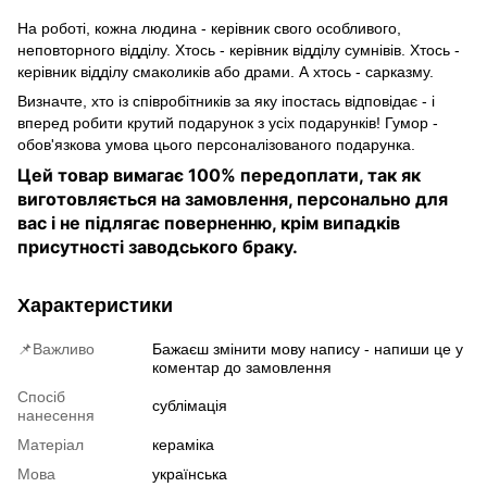
На роботі, кожна людина - керівник свого особливого,
неповторного відділу. Хтось - керівник відділу сумнівів. Хтось -
керівник відділу смаколиків або драми. А хтось - сарказму.
Визначте, хто із співробітників за яку іпостась відповідає - і
вперед робити крутий подарунок з усіх подарунків! Гумор -
обов'язкова умова цього персоналізованого подарунка.
Цей товар вимагає 100% передоплати, так як
виготовляється на замовлення, персонально для
вас і не підлягає поверненню, крім випадків
присутності заводського браку.
Характеристики
📌Важливо
Бажаєш змінити мову напису - напиши це у
коментар до замовлення
Спосіб
сублімація
нанесення
Матеріал
кераміка
Мова
українська